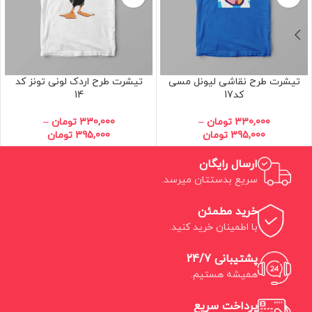
تیشرت طرح نقاشی لیونل مسی
تیشرت طرح اردک لونی تونز کد
کد17
14
330,000
تومان
–
330,000
تومان
–
395,000
تومان
395,000
تومان
ارسال رایگان
سریع بدستتان میرسد.
خرید مطمئن
با اطمینان خرید کنید.
پشتیبانی 24/7
همیشه هستیم.
پرداخت سریع