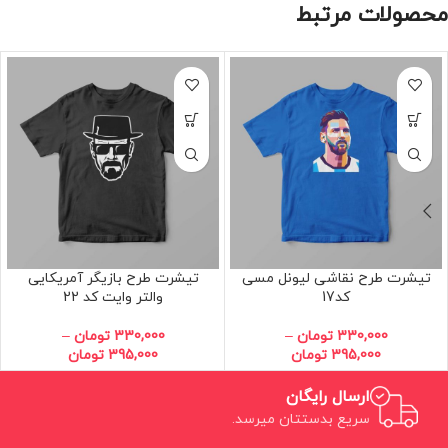
محصولات مرتبط
تیشرت طرح نقاشی لیونل مسی
تیشرت طرح بازیگر آمریکایی
کد17
والتر وایت کد 22
330,000
تومان
–
330,000
تومان
–
395,000
تومان
395,000
تومان
ارسال رایگان
سریع بدستتان میرسد.