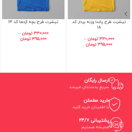
تیشرت طرح پاندا وزنه بردار کد
تیشرت طرح بچه اژدها کد 13
18
330,000
تومان
–
330,000
تومان
–
395,000
تومان
395,000
تومان
ارسال رایگان
سریع بدستتان میرسد.
خرید مطمئن
با اطمینان خرید کنید.
پشتیبانی 24/7
همیشه هستیم.