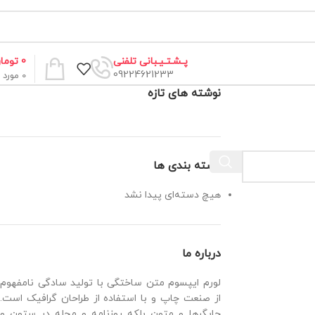
0
توما
پـشـتـیـبانی تلفنی
09224621233
0
مورد
نوشته های تازه
دسته بندی ها
هیچ دسته‌ای پیدا نشد
درباره ما
لورم ایپسوم متن ساختگی با تولید سادگی نامفهوم
از صنعت چاپ و با استفاده از طراحان گرافیک است.
چاپگرها و متون بلکه روزنامه و مجله در ستون و